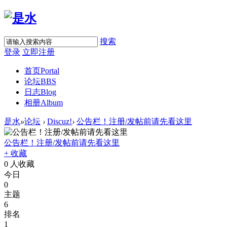
搜索
登录
立即注册
首页
Portal
论坛
BBS
日志
Blog
相册
Album
是水
»
论坛
›
Discuz!
›
公告栏！注册/发帖前请先看这里
公告栏！注册/发帖前请先看这里
+ 收藏
0
人收藏
今日
0
主题
6
排名
1